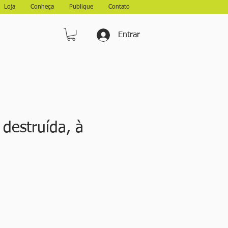
Loja
Conheça
Publique
Contato
Entrar
 destruída, à
eço