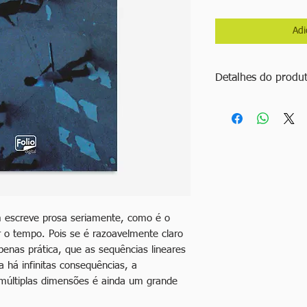
Adi
Detalhes do produ
Título: Depois de destr
Autor: Sergio Papi
Ano: 2015
Edição: 1ª edição
Idioma: Português
Especificações: 128 p
m escreve prosa seriamente, como é o
r o tempo. Pois se é razoavelmente claro
nas prática, que as sequências lineares
 há infinitas consequências, a
 múltiplas dimensões é ainda um grande