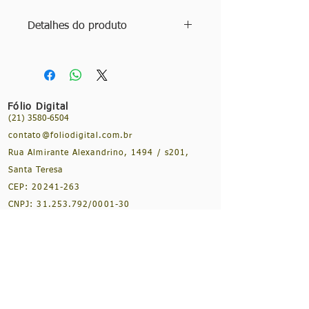
Detalhes do produto
Autora: Claudia Assaf
Ano: 2013
Edição: 2ª edição
Idioma: Português
Fólio Digital
Especificações: eBook
(21) 3580-6504
contato@foliodigital.com.br
Rua Almirante Alexandrino, 1494 / s201,
Santa Teresa
CEP:
20241-263
CNPJ:
31.253.792
/0001-30