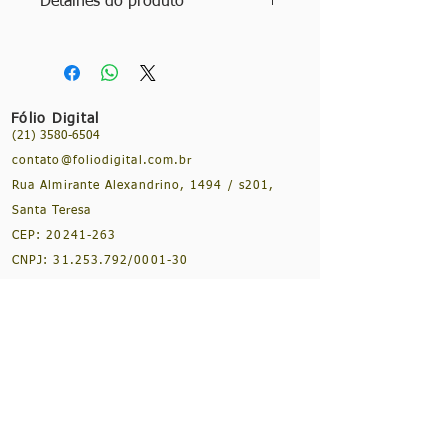
Detalhes do produto
Título: A crise do fim: as coisas que
devem acontecer no mundo
Autores: José Huaixan e Vanda Simões
Ano: 2023
Fólio Digital
Série: Coleção
Logos
- Volume 2
(21) 3580-6504
Edição: 1ª edição
contato@foliodigital.com.br
Idioma: Português
Especificações: 296 páginas. Brochura,
Rua Almirante Alexandrino, 1494 / s201,
16 x 23 cm.
Santa Teresa
CEP:
20241-263
CNPJ:
31.253.792
/0001-30
NOSSAS REDES SOCIAIS