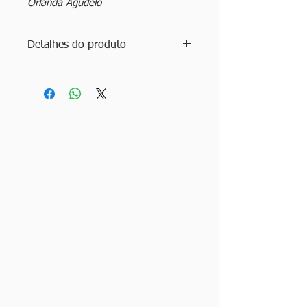
Orlanda Agudelo
Detalhes do produto
Título: Almenara
Autor: Vitor Santos
Artes: Guadalupe Gil Vietri
ISBN: 978-65-00-58562-9
Ano: 2024
Edição: 1ª edição
Idioma: Português