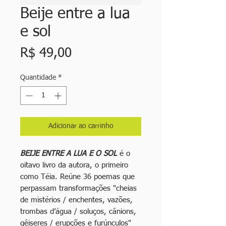
Beije entre a lua
e sol
Preço
R$ 49,00
Quantidade
*
Adicionar ao carrinho
BEIJE ENTRE A LUA E O SOL
é o
oitavo livro da autora, o primeiro
como Téia. Reúne 36 poemas que
perpassam transformações "cheias
de mistérios / enchentes, vazões,
trombas d’água / soluços, cânions,
gêiseres / erupções e furúnculos"