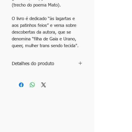
(trecho do poema Mato).
O livro é dedicado “às lagartas e
aos patinhos feios” e versa sobre
descobertas da autora, que se
denomina “filha de Gaia e Urano,
queer, mulher trans sendo tecida".
Detalhes do produto
Título: Beije entre a lua e o sol
Autora: Téia Porto
ISBN: 978-65-86911-51-0
Ano: 2023
Edição: 1ª edição
Idioma: Português
Especificações: 104 páginas. Brochura,
14 x 21 cm.