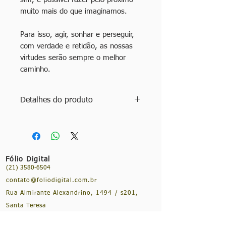
muito mais do que imaginamos.
Para isso, agir, sonhar e perseguir,
com verdade e retidão, as nossas
virtudes serão sempre o melhor
caminho.
Detalhes do produto
Autores: Maria Elisa Coelho e Gustavo
Annecchini
Ano: 2019
Edição: 1ª edição
Fólio Digital
Idioma: Português
(21) 3580-6504
Especificações: eBook
contato@foliodigital.com.br
Rua Almirante Alexandrino, 1494 / s201,
Santa Teresa
CEP:
20241-263