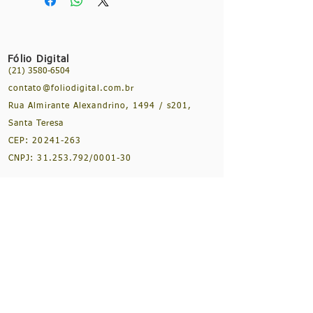
psicossocial
Autoras: Daniela Costa Bursztyn,
Mariana Oliveira de Souza e Malu
Louvain Fabri Moraes (Orgs.)
Fólio Digital
ISBN: 978-65-86911-81-7
(21) 3580-6504
Ano: 2024
contato@foliodigital.com.br
Edição: 1ª edição
Rua Almirante Alexandrino, 1494 / s201,
Idioma: Português
Especificações: 140 páginas. Brochura,
Santa Teresa
16 x 23 cm.
CEP:
20241-263
CNPJ:
31.253.792
/0001-30
NOSSAS REDES SOCIAIS