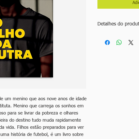
Adi
Detalhes do produ
Título: O filho da out
Autor: Paulo Azevedo
ISBN: 978-65-86911
Ano: 2025
Edição: 1ª edição
Idioma: Português
Especificações: 140 p
 de um menino que aos nove anos de idade
tituta. Menino que carrega os sonhos em
oso para se livrar da pobreza e olhares
eira do destino tudo muda rapidamente
da vida. Filhos estão preparados para ver
ma história de futebol, é um livro sobre