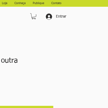
Loja
Conheça
Publique
Contato
Entrar
 outra
eço