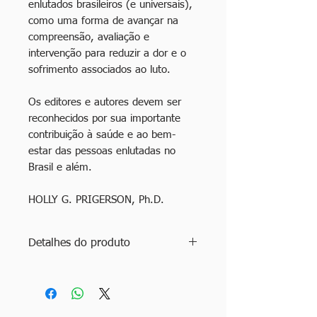
enlutados brasileiros (e universais),
como uma forma de avançar na
compreensão, avaliação e
intervenção para reduzir a dor e o
sofrimento associados ao luto.
Os editores e autores devem ser
reconhecidos por sua importante
contribuição à saúde e ao bem-
estar das pessoas enlutadas no
Brasil e além.
HOLLY G. PRIGERSON, Ph.D.
Detalhes do produto
Título: Transtorno de Luto
Prolongado: estudos, reflexões e
possibilidades de cuidado
Autores: Erika Pallottino e Cecília