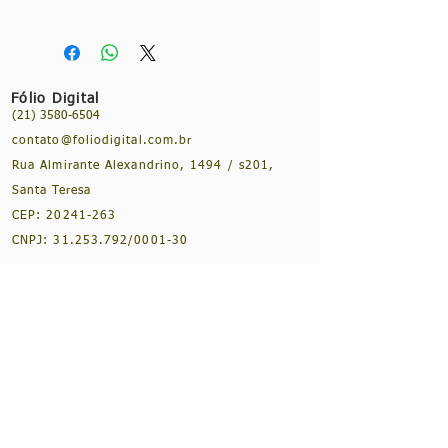
Título: Velas pandas, andas...
Ode
Marítima
e
Os Lusíadas
Autor: Bruno Oggione e Marcus
Alexandre Motta
Fólio Digital
Ano: 2021
(21) 3580-6504
Edição: 1ª edição
contato@foliodigital.com.br
Idioma: Português
Especificações: Arquivo em formato
Rua Almirante Alexandrino, 1494 / s201,
.epub
Santa Teresa
CEP:
20241-263
CNPJ:
31.253.792
/0001-30
NOSSAS REDES SOCIAIS